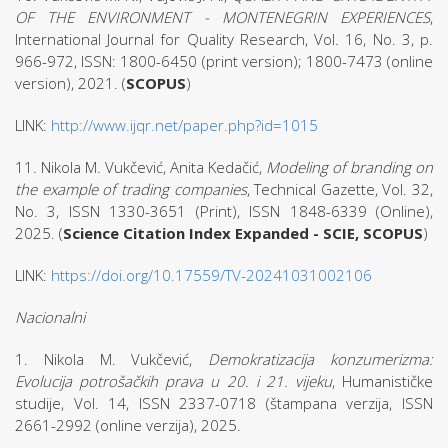
OF THE ENVIRONMENT - MONTENEGRIN EXPERIENCES
,
International Journal for Quality Research, Vol. 16, No. 3, p.
966-972, ISSN: 1800-6450 (print version); 1800-7473 (online
version), 2021. (
SCOPUS
)
LINK:
http://www.ijqr.net/paper.php?id=1015
11. Nikola M. Vukčević, Anita Kedačić,
Modeling of branding on
the example of trading companies
, Technical Gazette, Vol. 32,
No. 3, ISSN 1330-3651 (Print), ISSN 1848-6339 (Online),
2025. (
Science Citation Index Expanded - SCIE, SCOPUS
)
LINK:
https://doi.org/10.17559/TV-20241031002106
Nacionalni
1. Nikola M. Vukčević,
Demokratizacija konzumerizma:
Evolucija potrošačkih prava u 20. i 21. vijeku
, Humanističke
studije, Vol. 14, ISSN 2337-0718 (štampana verzija, ISSN
2661-2992 (online verzija), 2025.