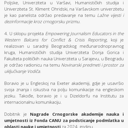
Poljske, Univerziteta u Varšavi, Humanističkih studija i
Univerziteta St. Kliment Ohridski, na Varšavskom univerzitetu
je kao panelista održao predavanje na temu
Lažne vijesti i
dezinformacije kroz crnogorsku prizmu
.
4. U sklopu projekta
Empowering Journalism Educators in the
Western Balcans for Conflict & Crisis Reporting
, koji je
realizovan u saradnji Beogradskog međunarodnopravnog
kruga, Humanističkih studija Univerziteta Donja Gorica i
Fakulteta političkih nauka Univerziteta u Sarajevu, u Beogradu
je održao radionicu na temu
Novinarski predmeti i prostor za
uključivanje Vodiča
.
Boravio je u Engleskoj na Exeter akademiji, gdje je usavršio
svoja znanja i iskustva na polju komunikacije na engleskom
jeziku. Takođe, boravio je i u Dizeldorfu na Institutu za
internacionalnu komunikaciju.
Dobitnik je
Nagrade Crnogorske akademije nauka i
umjetnosti iz Fonda CANU za podsticanje podmlatka u
oblasti nauke i umjetnosti
za 2024. godinu.