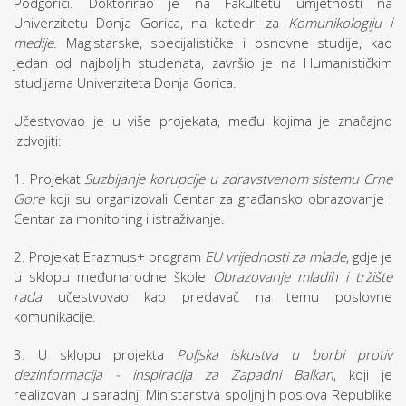
Podgorici. Doktorirao je na Fakultetu umjetnosti na
Univerzitetu Donja Gorica, na katedri za
Komunikologiju i
medije
. Magistarske, specijalističke i osnovne studije, kao
jedan od najboljih studenata, završio je na Humanističkim
studijama Univerziteta Donja Gorica.
Učestvovao je u više projekata, među kojima je značajno
izdvojiti:
1. Projekat
Suzbijanje korupcije u zdravstvenom sistemu Crne
Gore
koji su organizovali Centar za građansko obrazovanje i
Centar za monitoring i istraživanje.
2. Projekat Erazmus+ program
EU vrijednosti za mlade
, gdje je
u sklopu međunarodne škole
Obrazovanje mladih i tržište
rada
učestvovao kao predavač na temu poslovne
komunikacije.
3. U sklopu projekta
Poljska iskustva u borbi protiv
dezinformacija - inspiracija za Zapadni Balkan
, koji je
realizovan u saradnji Ministarstva spoljnjih poslova Republike