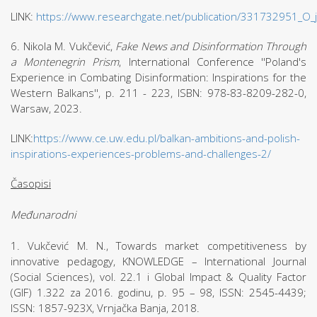
LINK:
https://www.researchgate.net/publication/331732951_O_j
6. Nikola M. Vukčević,
Fake News and Disinformation Through
a Montenegrin Prism
, International Conference ''Poland's
Experience in Combating Disinformation: Inspirations for the
Western Balkans'', p. 211 - 223, ISBN: 978-83-8209-282-0,
Warsaw, 2023.
LINK:
https://www.ce.uw.edu.pl/balkan-ambitions-and-polish-
inspirations-experiences-problems-and-challenges-2/
Časopisi
Međunarodni
1. Vukčević M. N., Towards market competitiveness by
innovative pedagogy, KNOWLEDGE – International Journal
(Social Sciences), vol. 22.1 i Global Impact & Quality Factor
(GIF) 1.322 za 2016. godinu, p. 95 – 98, ISSN: 2545-4439;
ISSN: 1857-923X, Vrnjačka Banja, 2018.