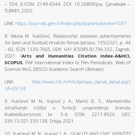
– 534, E-ISSN: 2149-6544, DOI: 10.26809/joa, Çanakkale –
TURKEY, 2020.
LINK:
https://journals.gen.tr/index.php/joa/article/view/1037
8. Nikola M. Vukčević,
Relationship between advertisements
for beer and football
, Hrvatski filmski ljetopis, 105/2021, p. 44
- 60, ISSN 1330-7665, UDK: 641.87(085.8):796.332, Zagreb,
2021. (
Arts and Humanities Citation Index-A&HCI,
SCOPUS
, FIAF International Index to Film Periodicals, Web of
Science-WoS, EBSCO Academic Search Ultimate)
LINK:
http://www.hfs.hr/hfs/ljetopis_clanak_detail.asp?
sif=35134
9. Vukčević M. N., Vujović J. A., Martić Đ. S.,
Marketinško
istraživanje tržišta u funkciji unapređenja brenda
,
Kvalitet&izvrsnost, br. 3-4, ISSN: 2217-852X, UDC
339.13.021:339.138, Srbija, 2021.
10. Vukčević M. N., Vujović J. A.,
QUALITY AND CIVIC IDENTITY