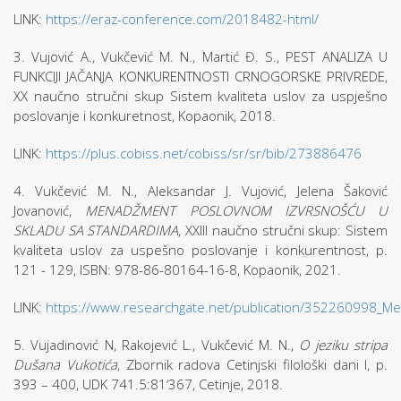
LINK:
https://eraz-conference.com/2018482-html/
3. Vujović A., Vukčević M. N., Martić Đ. S., PEST ANALIZA U
FUNKCIJI JAČANJA KONKURENTNOSTI CRNOGORSKE PRIVREDE,
XX naučno stručni skup Sistem kvaliteta uslov za uspješno
poslovanje i konkuretnost, Kopaonik, 2018.
LINK:
https://plus.cobiss.net/cobiss/sr/sr/bib/273886476
4. Vukčević M. N., Aleksandar J. Vujović, Jelena Šaković
Jovanović,
MENADŽMENT POSLOVNOM IZVRSNOŠĆU U
SKLADU SA STANDARDIMA
, XXIII naučno stručni skup: Sistem
kvaliteta uslov za uspešno poslovanje i konkurentnost, p.
121 - 129, ISBN: 978-86-80164-16-8, Kopaonik, 2021.
LINK:
https://www.researchgate.net/publication/352260998_M
5. Vujadinović N, Rakojević L., Vukčević M. N.,
O jeziku stripa
Dušana Vukotića
, Zbornik radova Cetinjski filološki dani I, p.
393 – 400, UDK 741.5:81ʼ367, Cetinje, 2018.