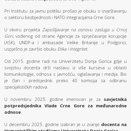
Pri Institutu za javnu politiku prošao je obuku o izvještavanju
o sektoru bezbjednosti i NATO integracijama Crne Gore.
U okviru projekta
Zapošljavanje na osnovu zasluga u Crnoj
Gori
, vođenog od strane Agencije za sprječavanje korupcije
(ASK), UNDP-a i ambasade Velike Britanije u Podgorici,
uspješno je završio obuku
Etika i integritet
.
Od 2015. godine radi na Univerzitetu Donja Gorica gdje u
svojstvu docenta drži nastavu iz više kurseva u oblasti
komunikologije, odnosa s javnošću, oglašavanja i medija. Bio
je član i predsjednik preko 40 komisija za odbranu
specijalističkih radova.
U novembru 2025. godine imenovan je za
savjetnika
potpredsjednika Vlade Crne Gore za međunarodne
odnose
.
U decembru 2025. godine izabran je u zvanje
docenta na
Humanističkim studijama Univerziteta Donja Gorica
.