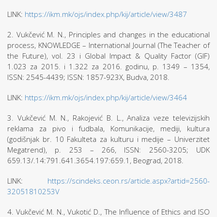
LINK:
https://ikm.mk/ojs/index.php/kij/article/view/3487
2. Vukčević M. N., Principles and changes in the educational
process, KNOWLEDGE – International Journal (The Teacher of
the Future), vol. 23 i Global Impact & Quality Factor (GIF)
1.023 za 2015. i 1.322 za 2016. godinu, p. 1349 – 1354,
ISSN: 2545-4439; ISSN: 1857-923X, Budva, 2018.
LINK:
https://ikm.mk/ojs/index.php/kij/article/view/3464
3. Vukčević M. N., Rakojević B. L., Analiza veze televizijskih
reklama za pivo i fudbala, Komunikacije, mediji, kultura
(godišnjak br. 10 Fakulteta za kulturu i medije – Univerzitet
Megatrend), p. 253 – 266, ISSN: 2560-3205; UDK
659.13/.14:791.641.3654.197:659.1, Beograd, 2018.
LINK:
https://scindeks.ceon.rs/article.aspx?artid=2560-
32051810253V
4. Vukčević M. N., Vukotić D., The Influence of Ethics and ISO