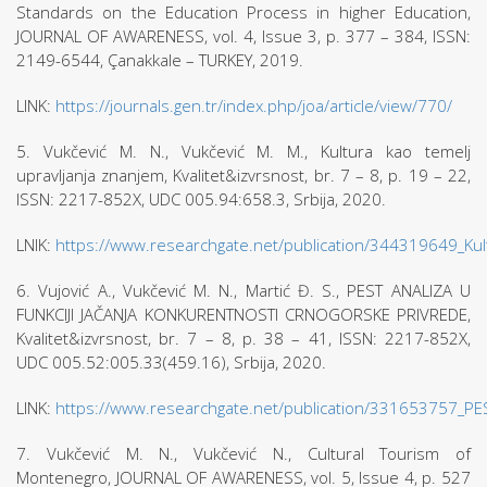
Standards on the Education Process in higher Education,
JOURNAL OF AWARENESS, vol. 4, Issue 3, p. 377 – 384, ISSN:
2149-6544, Çanakkale – TURKEY, 2019.
LINK:
https://journals.gen.tr/index.php/joa/article/view/770/
5. Vukčević M. N., Vukčević M. M., Kultura kao temelj
upravljanja znanjem, Kvalitet&izvrsnost, br. 7 – 8, p. 19 – 22,
ISSN: 2217-852X, UDC 005.94:658.3, Srbija, 2020.
LNIK:
https://www.researchgate.net/publication/344319649_Kul
6. Vujović A., Vukčević M. N., Martić Đ. S., PEST ANALIZA U
FUNKCIJI JAČANJA KONKURENTNOSTI CRNOGORSKE PRIVREDE,
Kvalitet&izvrsnost, br. 7 – 8, p. 38 – 41, ISSN: 2217-852X,
UDC 005.52:005.33(459.16), Srbija, 2020.
LINK:
https://www.researchgate.net/publication/33165375
7. Vukčević M. N., Vukčević N., Cultural Tourism of
Montenegro, JOURNAL OF AWARENESS, vol. 5, Issue 4, p. 527