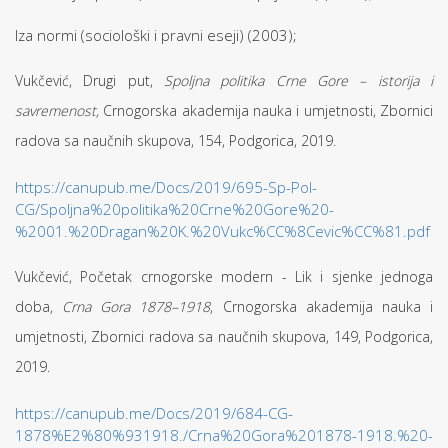
Iza normi (sociološki i pravni eseji) (2003);
Vukčević, Drugi put,
Spoljna politika Crne Gore – istorija i
savremenost,
Crnogorska akademija nauka i umjetnosti, Zbornici
radova sa naučnih skupova, 154, Podgorica, 2019.
https://canupub.me/Docs/2019/695-Sp-Pol-
CG/Spoljna%20politika%20Crne%20Gore%20-
%2001.%20Dragan%20K.%20Vukc%CC%8Cevic%CC%81.pdf
Vukčević, Početak crnogorske modern - Lik i sjenke jednoga
doba,
Crna Gora 1878–1918
, Crnogorska akademija nauka i
umjetnosti, Zbornici radova sa naučnih skupova, 149, Podgorica,
2019.
https://canupub.me/Docs/2019/684-CG-
1878%E2%80%931918./Crna%20Gora%201878-1918.%20-