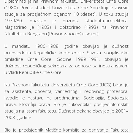
Diplomirao ja na Pravnom fakultetu Univerziteta Crne Gore
(1980). Prvi je student Univerziteta Crne Gore koji je završio
studije sa prosječnom ocjenom 10 (deset). U toku studija
1979/80. obavljao je dužnost studenta-prorektora.
Magistrirao je (1983) i doktorirao (1993) na Pravnom
fakultetu u Beogradu (Pravno-sociološki smjer).
U mandatu 1986–1988. godine obavljao je dužnost
predsjednika Republičke konferencije Saveza socijalističke
omladine Crne Gore. Godine 1989–1991. obavljao je
dužnost republičkog sekretara za odnose sa inostranstvom
u Vladi Republike Crne Gore.
Na Pravnom fakultetu Univerziteta Crne Gore (UCG) biran je
za asistenta, docenta, vanrednog i redovnog profesora.
Izvodio je nastavu na predmetima: Sociologija, Sociologija
prava, Filozofija prava. Bio je rukovodilac poslijediplomskih
studija na istom fakultetu. Dužnost dekana obavljao je 2001–
2003. godine.
Bio je predsjednik Matične komisije za osnivanje Fakulteta