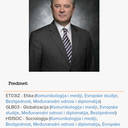
Predmeti
ET03IZ - Etika (
Komunikologija i mediji
,
Evropske studije
,
Bezbjednost
,
Međunarodni odnosi i diplomatija
)
GLB03 - Globalizacija (
Komunikologija i mediji
,
Evropske
studije
,
Međunarodni odnosi i diplomatija
,
Bezbjednost
)
HS1SOC - Sociologija (
Komunikologija i mediji
,
Bezbjednost
,
Međunarodni odnosi i diplomatija
,
Evropske