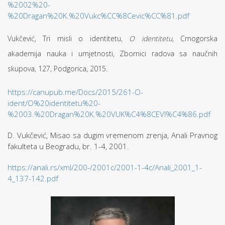
%2002%20-
%20Dragan%20K.%20Vukc%CC%8Cevic%CC%81.pdf
Vukčević, Tri misli o identitetu,
O identitetu
, Crnogorska
akademija nauka i umjetnosti, Zbornici radova sa naučnih
skupova, 127, Podgorica, 2015.
https://canupub.me/Docs/2015/261-O-
ident/O%20identitetu%20-
%2003.%20Dragan%20K.%20VUK%C4%8CEVI%C4%86.pdf
D. Vukčević, Misao sa dugim vremenom zrenja, Anali Pravnog
fakulteta u Beogradu, br. 1-4, 2001.
https://anali.rs/xml/200-/2001c/2001-1-4c/Anali_2001_1-
4_137-142.pdf