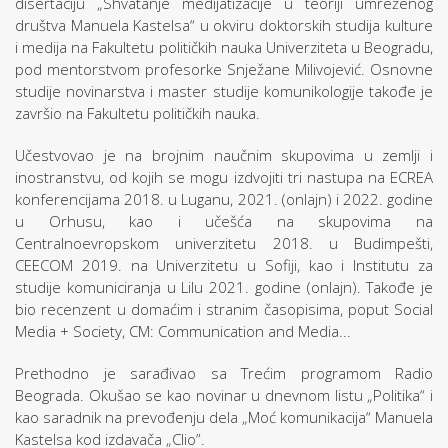
disertaciju „Shvatanje medijatizacije u teoriji umreženog
društva Manuela Kastelsa“ u okviru doktorskih studija kulture
i medija na Fakultetu političkih nauka Univerziteta u Beogradu,
pod mentorstvom profesorke Snježane Milivojević. Osnovne
studije novinarstva i master studije komunikologije takođe je
završio na Fakultetu političkih nauka.
Učestvovao je na brojnim naučnim skupovima u zemlji i
inostranstvu, od kojih se mogu izdvojiti tri nastupa na ECREA
konferencijama 2018. u Luganu, 2021. (onlajn) i 2022. godine
u Orhusu, kao i učešća na skupovima na
Centralnoevropskom univerzitetu 2018. u Budimpešti,
CEECOM 2019. na Univerzitetu u Sofiji, kao i Institutu za
studije komuniciranja u Lilu 2021. godine (onlajn). Takođe je
bio recenzent u domaćim i stranim časopisima, poput Social
Media + Society, CM: Communication and Media...
Prethodno je sarađivao sa Trećim programom Radio
Beograda. Okušao se kao novinar u dnevnom listu „Politika“ i
kao saradnik na prevođenju dela „Moć komunikacija“ Manuela
Kastelsa kod izdavača „Clio”.