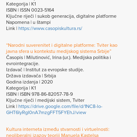
Kategorija | K1
ISBN | ISSN 0023-5164
Ključne riječi | sukob generacija, digitalne platforme
Napomena | u štampi
Link |
https://www.casopiskultura.rs/
“Narodni suverenitet i digitalne platforme: Tviter kao
javna sfera u kontekstu medijskog sistema Srbije”
Časopis | Milutinović, Irina (ur.). Medijska politika i
evrointegracije.
Izdavač | Institut za evropske studije.
Država izdavača | Srbija
Godina izdanja | 2020
Kategorija | K1
ISBN | ISBN 978-86-82057-78-9
Ključne riječi | medijski sistem, Tviter
Link |
https://drive.google.com/file/d/1NC8-lo-
GHT6IyRgI0nA7mzgFFT5FYEhJ/view
Kultura interneta između stvarnosti i virtuelnosti:
neoliberalni izazov teoriji Manuela Kastelsa