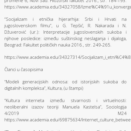
promene 6, Novi Sad: Filozofski fakultet 2016., str. 184-193.
https://www.academia.edu/34327058/Izme%C4%91u_konvergenci
“Socijalizam i etnička hijerarhija: Srbi i Hrvati na
jugoslovenskom filmu”, u G. Tepšić, R. Nakarada i N.
Džuverović (ur.): Interpretacije jugoslovenskih sukoba i
njihove posledice: između suštinskog neslaganja i dijaloga,
Beograd: Fakultet političkih nauka 2016., str. 249-265.
https://www.academia.edu/34327314/Socijalizam_i_etni%C4%8Dk
Članci u časopisima
“Modeli generacijskih odnosa: od istorijskih sukoba do
digitalnih kompleksa”, Kultura, (u štampi)
“Kultura interneta između stvarnosti i virtuelnosti:
neoliberalni izazov teoriji Manuela Kastelsa”, Sociologija
4/2019 M24
https://www.academia.edu/69875634/Internet_culture_between_r