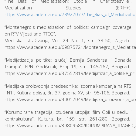
“The Bias of Mediatization: Utopia in Charlottesville”,
Mediatization Studies. (ERIH+),
https://www.academia.edu/78927077/The_Bias_of_Mediatization_
“Montenegro's mediatization of politics: campaign coverage
on RTV Vijesti and RTCG”,
Medijska istraživanja, Vol. 24 No. 1, str. 33-50, Zagreb.
https://www.academia.edu/69875721/Montenegro_s_Mediatizati
“Medijatizacija politike: slučaj Bernija Sandersa i Donalda
Trampa”, FPN Godišnjak, Broj 19, str. 145-167, Beograd.
https://www.academia.edu/37552819/Medijatizacija_politike_p
“Medijska proizvodnja predsednika: izborna kampanja na RTS
i N1”, Kultura polisa, Br. 37, godina XV, str. 95-106, Beograd.
https://www.academia.edu/40017049/Medijska_proizvodnja_pr
“Korumpirana tragedija, otuđena utopija: film Goli u sedlu i
kontrakultura”, Kultura, br. 159, str. 261-280, Beograd.
https://www.academia.edu/39809580/KORUMPIRANA_TRAGEDI