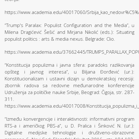
https://www.academia.edu/40017060/Srbija_kao_nedovr%C5%
“Trump's Paralax: Populist Configuration and the Media”, u
Milena Dragićević Šešić and Mirjana Nikolić (eds.): Situating
populist politics : arts & media nexus. Belgrade: Clio.
https://www.academia.edu/37662445/TRUMPS_PARALLAX_POP
“Konstitucija populizma i javna sfera: paradoks razlikovanja
opšteg i javnog interesa”, u Biljana Đorđević (ur.):
Konstitucionalizam i ustavni dizajn u demokratskoj recesiji:
zbornik radova sa redovne međunarodne konferencije
Udruženja za političke nauke Srbije, Beograd: Čigoja, str. 287-
311.
https://www.academia.edu/40017008/Konstitucija_populizma_i_
“Između konvergencije i interaktivnosti: informativni program
RTS-a i američkog PBS-a”, u D. Pralica i Šinković N. (ur.):
Digitalne medijske tehnologije i društveno-obrazovne