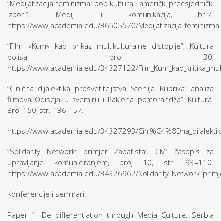
“Medijatizacija feminizma: pop kultura i američki predsjednički
izbori”, Mediji i komunikacija, br.7.
https://www.academia.edu/36605570/Medijatizacija_feminizm
“Film «Kum» kao prikaz multikulturalne distopije”, Kultura
polisa, broj 30,
https://www.academia.edu/34327122/Film_Kum_kao_kritika_multi
“Cinična dijalektika prosvetiteljstva Stenlija Kubrika: analiza
filmova Odiseja u svemiru i Paklena pomorandža”, Kultura.
Broj 150, str. 136-157.
https://www.academia.edu/34327293/Cini%C4%8Dna_dijalektika
“Solidarity Network: primjer Zapatista”, CM: časopis za
upravljanje komuniciranjem, broj 10, str. 93–110.
https://www.academia.edu/34326962/Solidarity_Network_primj
Konferencije i seminari:
Paper 1: De–differentiation through Media Culture: Serbia