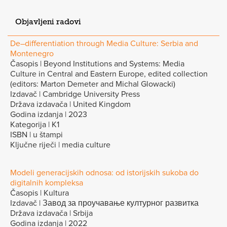
Objavljeni radovi
De–differentiation through Media Culture: Serbia and
Montenegro
Časopis | Beyond Institutions and Systems: Media
Culture in Central and Eastern Europe, edited collection
(editors: Marton Demeter and Michal Glowacki)
Izdavač | Cambridge University Press
Država izdavača | United Kingdom
Godina izdanja | 2023
Kategorija | K1
ISBN | u štampi
Ključne riječi | media culture
Modeli generacijskih odnosa: od istorijskih sukoba do
digitalnih kompleksa
Časopis | Kultura
Izdavač | Завод за проучавање културног развитка
Država izdavača | Srbija
Godina izdanja | 2022