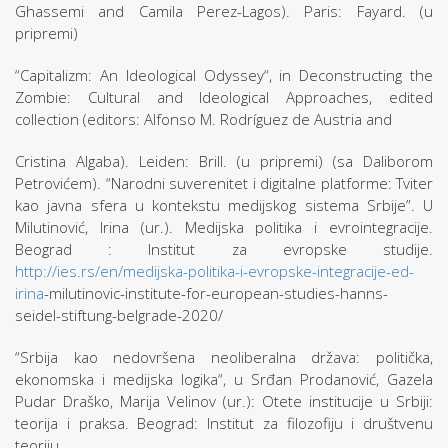
Ghassemi and Camila Perez-Lagos). Paris: Fayard. (u
pripremi)
“Capitalizm: An Ideological Odyssey“, in Deconstructing the
Zombie: Cultural and Ideological Approaches, edited
collection (editors: Alfonso M. Rodríguez de Austria and
Cristina Algaba). Leiden: Brill. (u pripremi) (sa Daliborom
Petrovićem). “Narodni suverenitet i digitalne platforme: Tviter
kao javna sfera u kontekstu medijskog sistema Srbije”. U
Milutinović, Irina (ur.). Medijska politika i evrointegracije.
Beograd : Institut za evropske studije.
http://ies.rs/en/medijska-politika-i-evropske-integracije-ed-
irina
-milutinovic-institute-for-european-studies-hanns-
seidel-stiftung-belgrade-2020/
“Srbija kao nedovršena neoliberalna država: politička,
ekonomska i medijska logika“, u Srđan Prodanović, Gazela
Pudar Draško, Marija Velinov (ur.): Otete institucije u Srbiji:
teorija i praksa. Beograd: Institut za filozofiju i društvenu
teoriju.