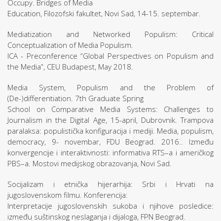
Occupy. Bridges of Media
Education, Filozofski fakultet, Novi Sad, 14-15. septembar.
Mediatization and Networked Populism: Critical
Conceptualization of Media Populism.
ICA - Preconference “Global Perspectives on Populism and
the Media”, CEU Budapest, May 2018.
Media System, Populism and the Problem of
(De-)differentiation. 7th Graduate Spring
School on Comparative Media Systems: Challenges to
Journalism in the Digital Age, 15-april, Dubrovnik. Trampova
paralaksa: populistička konfiguracija i mediji. Media, populism,
democracy, 9- novembar, FDU Beograd. 2016.. Između
konvergencije i interaktivnosti: informativa RTS–a i američkog
PBS–a. Mostovi medijskog obrazovanja, Novi Sad.
Socijalizam i etnička hijerarhija: Srbi i Hrvati na
jugoslovenskom filmu. Konferencija:
Interpretacije jugoslovenskih sukoba i njihove posledice:
između suštinskog neslaganja i dijaloga, FPN Beograd.