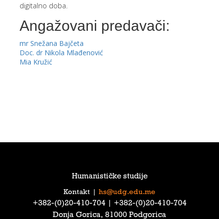
digitalno doba.
Angažovani predavači:
mr Snežana Bajčeta
Doc. dr Nikola Mlađenović
Mia Kružić
Humanističke studije
Kontakt
|
hs@udg.edu.me
‎+382-(0)20-410-704‎ | ‎+382-(0)20-410-704‎
Donja Gorica, 81000 Podgorica