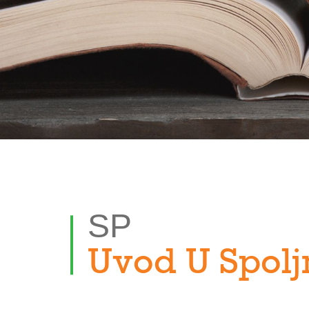
SP
Uvod U Spoljn