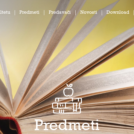
ltetu
Predmeti
Predavači
Novosti
Download
Predmeti