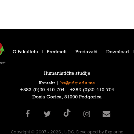
O Fakultetu
Predmeti
Predavači
Download
Humanističke studije
Kontakt
|
hs@udg.edu.me
‎+382-(0)20-410-704‎ | ‎+382-(0)20-410-704‎
Donja Gorica, 81000 Podgorica
Copyright © 2007 - 2026 , UDG. Developed by Exploring