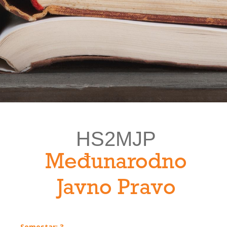
HS2MJP
Međunarodno
Javno Pravo
Semestar: 3