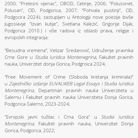
2000; “Prelesni vijenac”, OBOD, Cetinje, 2006; “Polusonet,
Polusan”, CID, Podgorica, 2007; "Pohvala pustinji", CID,
Podgocira 2024); zastupljen u Antologiji nove poezije bivše
Jugoslavije “Izvan kutije”, Svetlana Kalezić, Grigorije Dijak,
Podgorica 2010.) i više radova iz oblasti prava, religije i
evropskih integracija:
"Besudna vremena", Velizar Sredanović, Udruženje pravnika
Crne Gore u
Studia Iuridica Montenegrina
, Fakultet pravnih
nauka, Univerzitet donja Gorica, Podgroica 2024;
"Free Movement of Crime (Sloboda kretanja kriminala)"
u
Zajedničko izdanje EUVALWEB Legal Essays i Studia Iuridica
Montenegrina
, Departman pravnih nauka Univerziteta u
Salernu i Fakultet pravnih nauka Univerziteta Donja Gorica,
Podgorica-Salerno, 2023-2024;
“Evropski javni tužilac i Crna Gora” u
Studia Iuridica
Montenegrina
, Fakultet pravnih nauka, Univerzitet Donja
Gorica, Podgorica, 2022;