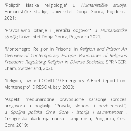
"Poliptih klasika religiologije" u
Humanističke studije
,
Humanističke studije, Univerzitet Donja Gorica, Pogdorica
2021;
"Pravoslavno pitanje i jeretički odgovor" u
Humanističke
studije,
Univerzitet Donja Gorica, Pogdorica 2021;
"Montenegro: Religion in Prisons" in
Religion and Prison: An
Overview of Contemporary Europe. Boundaries of Religious
Freedom: Regulating Religion in Diverse Societies
, SPRINGER,
Cham, Switzerland, 2020:
"Religion, Law and COVID-19 Emergency: A Brief Report from
Montenegro", DIRESOM, Italy, 2020;
"Aspekti međunarodne pravosudne saradnje (proces
pregovora u poglavlju “Pravda, sloboda i bezbjednost”)
u
Spoljna politika Crne Gore - istorija i savremenost
,
Crnogorska akademija nauka I umjetnosti, Podgorica, Crna
Gora, 2019;