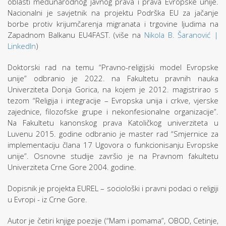
oblasti međunarodnog javnog prava i prava Evropske unije.
Nacionalni je savjetnik na projektu Podrška EU za jačanje
borbe protiv krijumčarenja migranata i trgovine ljudima na
Zapadnom Balkanu EU4FAST. (više na
Nikola B. Šaranović |
LinkedIn
)
Doktorski rad na temu “Pravno-religijski model Evropske
unije” odbranio je 2022. na Fakultetu pravnih nauka
Univerziteta Donja Gorica, na kojem je 2012. magistrirao s
tezom “Religija i integracije – Evropska unija i crkve, vjerske
zajednice, filozofske grupe i nekonfesionalne organizacije”.
Na Fakultetu kanonskog prava Katoličkog univerziteta u
Luvenu 2015. godine odbranio je master rad “Smjernice za
implementaciju člana 17 Ugovora o funkcionisanju Evropske
unije”. Osnovne studije završio je na Pravnom fakultetu
Univerziteta Crne Gore 2004. godine.
Dopisnik je projekta EUREL – sociološki i pravni podaci o religiji
u Evropi - iz Crne Gore.
Autor je četiri knjige poezije (“Mam i pomama”, OBOD, Cetinje,