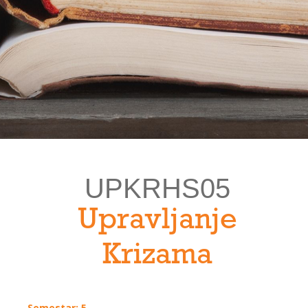
UPKRHS05
Upravljanje
Krizama
Semestar: 5