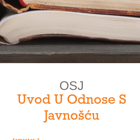
OSJ
Uvod U Odnose S
Javnošću
Semestar: 3