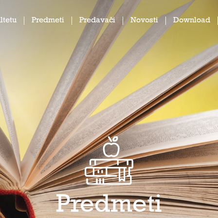
ltetu
Predmeti
Predavači
Novosti
Download
Predmeti