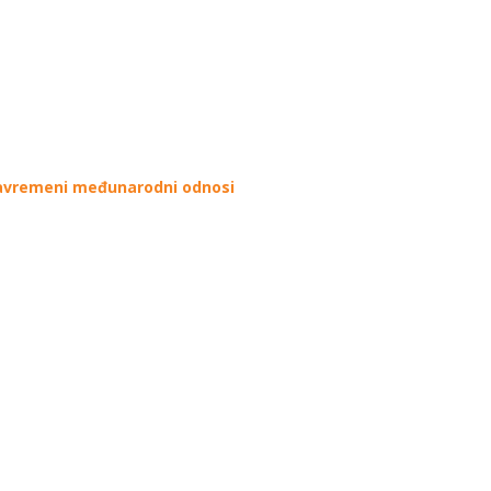
Savremeni međunarodni odnosi