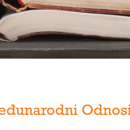
eđunarodni Odnos