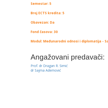
Semestar: 5
Broj ECTS kredita: 5
Obavezan: Da
Fond časova: 30
Modul: Međunarodni odnosi i diplomatija - 
Angažovani predavači:
Prof. dr Dragan R. Simić
dr Sajma Ademović