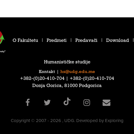
O Fakultetu
Predmeti
Predavači
Download
Humanističke studije
Kontakt
|
hs@udg.edu.me
‎+382-(0)20-410-704‎ | ‎+382-(0)20-410-704‎
Donja Gorica, 81000 Podgorica
Copyright © 2007 - 2026 , UDG. Developed by Exploring