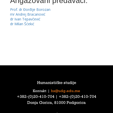
Angažovani predavači:
Prof. dr Đorđije Borozan
mr Andrej Bracanović
dr Ivan Tepavčević
dr Milan Šćekić
Humanističke studije
Kontakt
|
hs@udg.edu.me
‎+382-(0)20-410-704‎ | ‎+382-(0)20-410-704‎
Donja Gorica, 81000 Podgorica