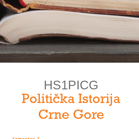
HS1PICG
Politička Istorija
Crne Gore
Semestar: 2