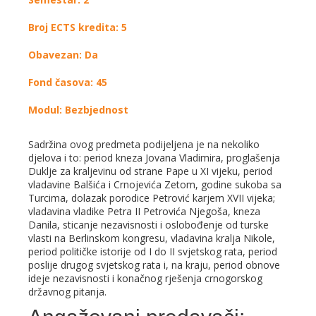
Broj ECTS kredita: 5
Obavezan: Da
Fond časova: 45
Modul: Bezbjednost
Sadržina ovog predmeta podijeljena je na nekoliko
djelova i to: period kneza Jovana Vladimira, proglašenja
Duklje za kraljevinu od strane Pape u XI vijeku, period
vladavine Balšića i Crnojevića Zetom, godine sukoba sa
Turcima, dolazak porodice Petrović karjem XVII vijeka;
vladavina vladike Petra II Petrovića Njegoša, kneza
Danila, sticanje nezavisnosti i oslobođenje od turske
vlasti na Berlinskom kongresu, vladavina kralja Nikole,
period političke istorije od I do II svjetskog rata, period
poslije drugog svjetskog rata i, na kraju, period obnove
ideje nezavisnosti i konačnog rješenja crnogorskog
državnog pitanja.