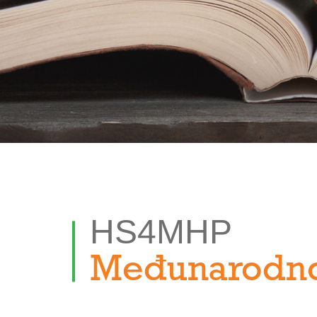
HS4MHP
Međunarodno