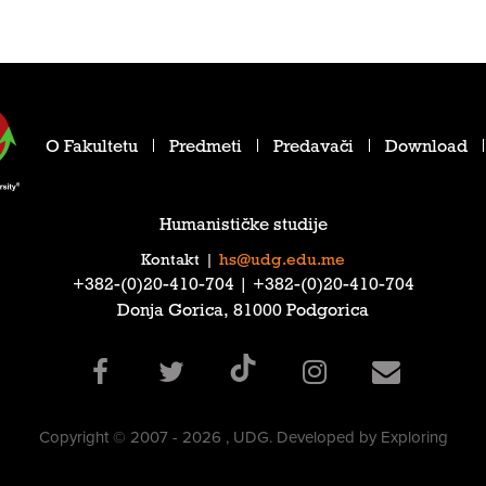
O Fakultetu
Predmeti
Predavači
Download
Humanističke studije
Kontakt
|
hs@udg.edu.me
‎+382-(0)20-410-704‎ | ‎+382-(0)20-410-704‎
Donja Gorica, 81000 Podgorica
Copyright © 2007 - 2026 , UDG. Developed by Exploring