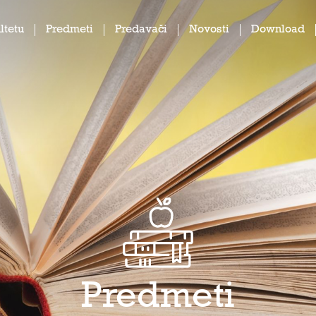
ltetu
Predmeti
Predavači
Novosti
Download
Predmeti