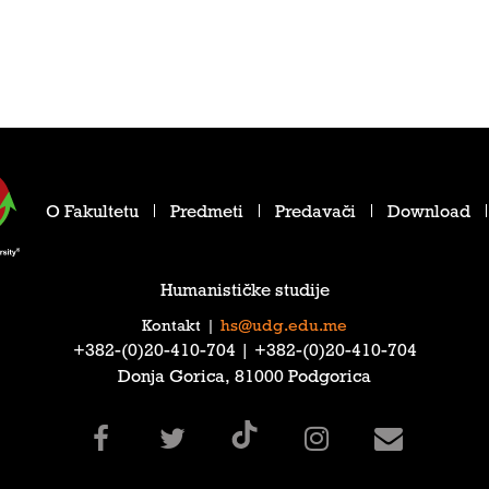
O Fakultetu
Predmeti
Predavači
Download
Humanističke studije
Kontakt
|
hs@udg.edu.me
‎+382-(0)20-410-704‎ | ‎+382-(0)20-410-704‎
Donja Gorica, 81000 Podgorica