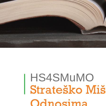
HS4SMuMO
Strateško Mi
Odnosima