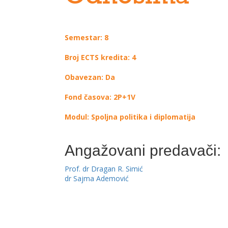
Semestar: 8
Broj ECTS kredita: 4
Obavezan: Da
Fond časova: 2P+1V
Modul: Spoljna politika i diplomatija
Angažovani predavači:
Prof. dr Dragan R. Simić
dr Sajma Ademović