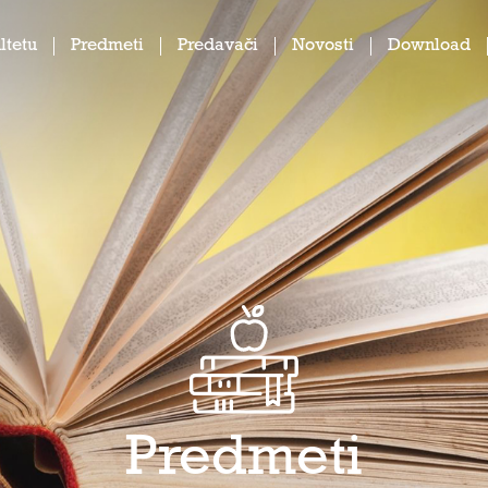
ltetu
Predmeti
Predavači
Novosti
Download
Predmeti