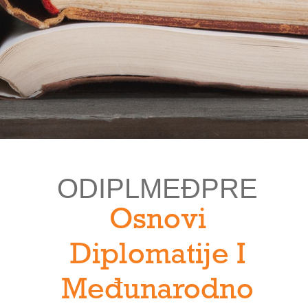
ODIPLMEĐPRE
Osnovi
Diplomatije I
Međunarodno