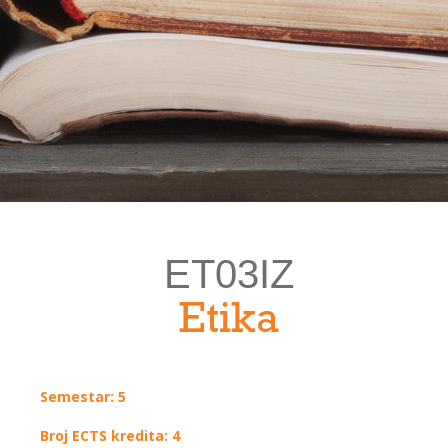
ET03IZ
Etika
Semestar: 5
Broj ECTS kredita: 4