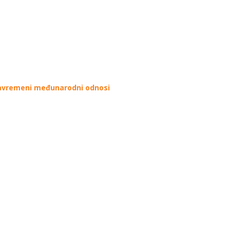
Savremeni međunarodni odnosi