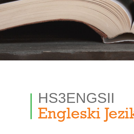
HS3ENGSII
Engleski Jezik