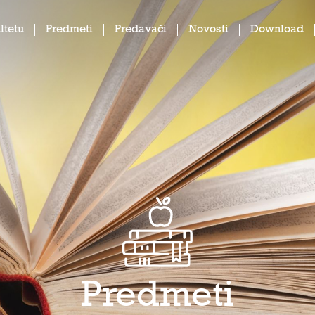
ltetu
Predmeti
Predavači
Novosti
Download
Predmeti