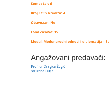
Semestar: 6
Broj ECTS kredita: 4
Obavezan: Ne
Fond časova: 15
Modul: Međunarodni odnosi i diplomatija - 
Angažovani predavači:
Prof. dr Dragica Žugić
mr Irena Dušaj