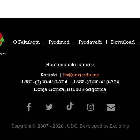
O Fakultetu
Predmeti
Predavači
Download
Humanističke studije
Kontakt
|
hs@udg.edu.me
‎+382-(0)20-410-704‎ | ‎+382-(0)20-410-704‎
Donja Gorica, 81000 Podgorica
Copyright © 2007 - 2026 , UDG. Developed by Exploring