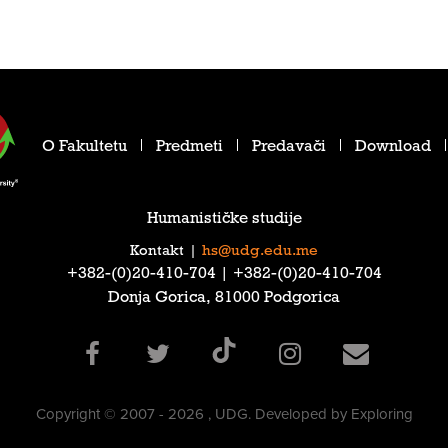
O Fakultetu
Predmeti
Predavači
Download
Humanističke studije
Kontakt
|
hs@udg.edu.me
‎+382-(0)20-410-704‎ | ‎+382-(0)20-410-704‎
Donja Gorica, 81000 Podgorica
Copyright © 2007 - 2026 , UDG. Developed by Exploring