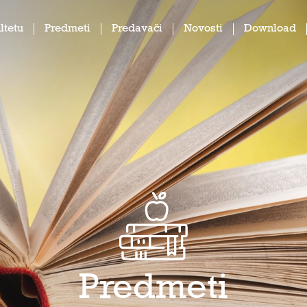
ltetu
Predmeti
Predavači
Novosti
Download
Predmeti