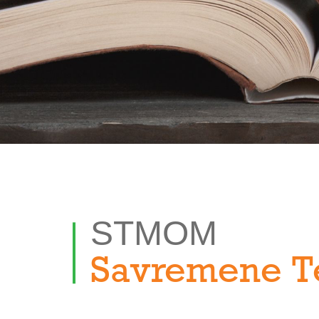
STMOM
Savremene T