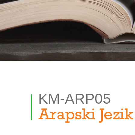
KM-ARP05
Arapski Jezik