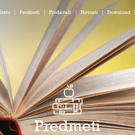
ltetu
Predmeti
Predavači
Novosti
Download
Predmeti