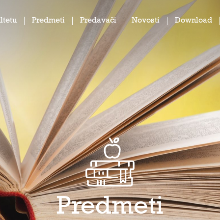
ltetu
Predmeti
Predavači
Novosti
Download
Predmeti