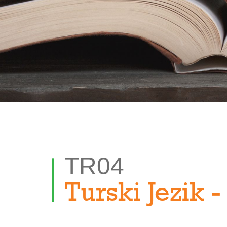
TR04
Turski Jezik 