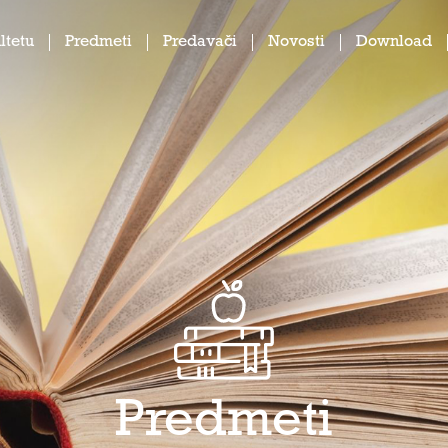
ltetu
Predmeti
Predavači
Novosti
Download
Predmeti