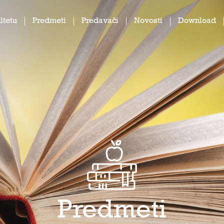
ltetu
Predmeti
Predavači
Novosti
Download
Predmeti