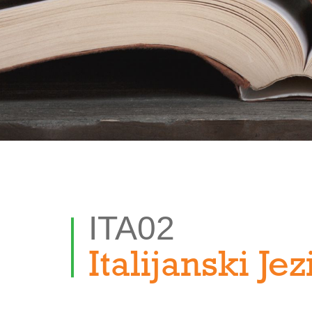
ITA02
Italijanski Je