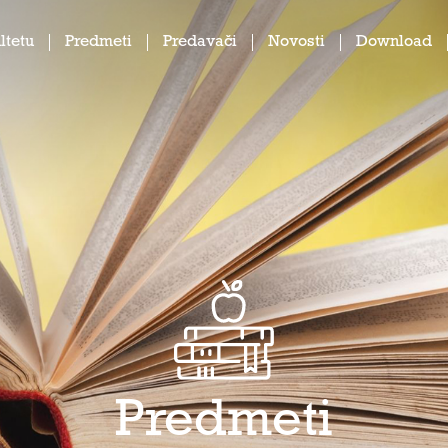
ltetu
Predmeti
Predavači
Novosti
Download
Predmeti