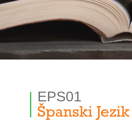
EPS01
Španski Jezik