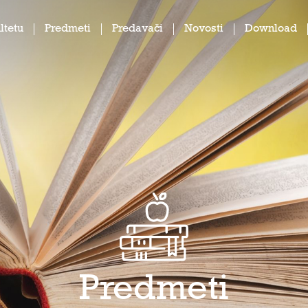
ltetu
Predmeti
Predavači
Novosti
Download
Predmeti