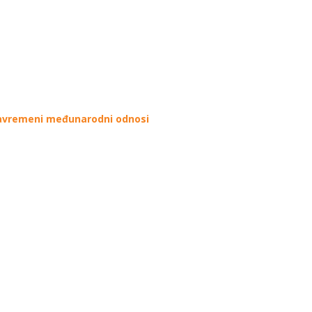
Savremeni međunarodni odnosi