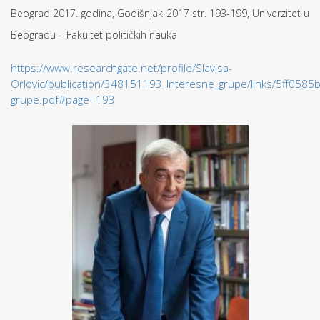
Beograd 2017. godina, Godišnjak 2017 str. 193-199, Univerzitet u
Beogradu – Fakultet političkih nauka
https://www.researchgate.net/profile/Slavisa-
Orlovic/publication/348151193_Interesne_grupe/links/5ff058
grupe.pdf#page=193