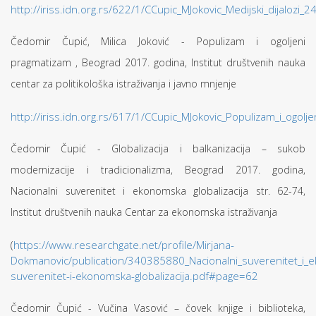
http://iriss.idn.org.rs/622/1/CCupic_MJokovic_Medijski_dijalozi_2
Čedomir Čupić, Milica Joković - Populizam i ogoljeni
pragmatizam , Beograd 2017. godina, Institut društvenih nauka
centar za politikološka istraživanja i javno mnjenje
http://iriss.idn.org.rs/617/1/CCupic_MJokovic_Populizam_i_ogolj
Čedomir Čupić - Globalizacija i balkanizacija – sukob
modernizacije i tradicionalizma, Beograd 2017. godina,
Nacionalni suverenitet i ekonomska globalizacija str. 62-74,
Institut društvenih nauka Centar za ekonomska istraživanja
(
https://www.researchgate.net/profile/Mirjana-
Dokmanovic/publication/340385880_Nacionalni_suverenitet_i_
suverenitet-i-ekonomska-globalizacija.pdf#page=62
Čedomir Čupić - Vučina Vasović – čovek knjige i biblioteka,