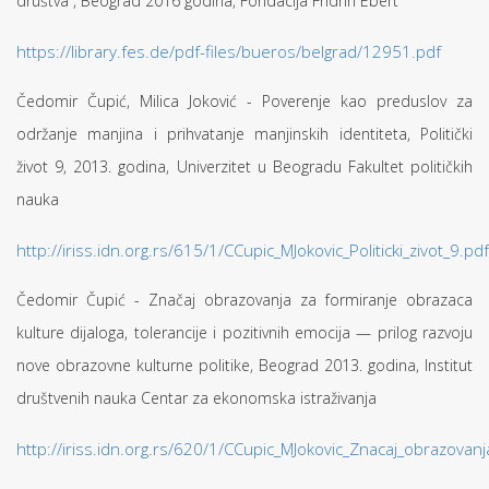
društva”, Beograd 2016 godina, Fondacija Fridrih Ebert
https://library.fes.de/pdf-files/bueros/belgrad/12951.pdf
Čedomir Čupić, Milica Joković - Poverenje kao preduslov za
održanje manjina i prihvatanje manjinskih identiteta, Politički
život 9, 2013. godina, Univerzitet u Beogradu Fakultet političkih
nauka
http://iriss.idn.org.rs/615/1/CCupic_MJokovic_Politicki_zivot_9.pdf
Čedomir Čupić - Značaj obrazovanja za formiranje obrazaca
kulture dijaloga, tolerancije i pozitivnih emocija — prilog razvoju
nove obrazovne kulturne politike, Beograd 2013. godina, Institut
društvenih nauka Centar za ekonomska istraživanja
http://iriss.idn.org.rs/620/1/CCupic_MJokovic_Znacaj_obrazovanj