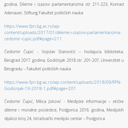
godina, Dileme i izazovi parlamentarizma str 211-223, Konrad
Adenauer, Stiftung Fakultet političkih nauka
https://www.fpn.bg.ac.rs/wp-
content/uploads/2017/01/dileme-i-izazovi-parlamentarizma-
cedomir-cupic.pdf#page=211
Čedomir Čupić - Vojislav Stanovčić – hodajuća biblioteka,
Beograd 2017. godina, Godišnjak 2018 str. 201-207, Univerzitet u
Beogradu – Fakultet političkih nauka
https://www.fpn.bg.ac.rs/wp-content/uploads/2018/09/FPN-
Godisnjak-19-2018-1.pdf#page=201
Čedomir Čupić, Milica Joković - Medijske informacije – etičke
dileme i moralne posledice, Podgorica 2016. godina, Medijskih
dijalozi broj 24, Istraživački medijski centar – Podgorica