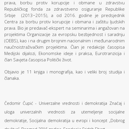
prava, borbu protiv korupcije i obmane u zdravstvu
Republičkog fonda za zdravstveno osiguranje Republike
Srbije (2013−2015), a od 2016. godine je predsjednik
Centra za borbu protiv korupcije i obmana i zaštitu ljudskih
prava. Bio je predavač-ekspert na seminarima i angažovan na
projektima Organizacije za evropsku bezbjednost i saradnju
(OEBS), kao i na drugim brojnim nacionalnim i međunarodnim
naučnoistraživačkim projektima. Član je redakcije časopisa
Medijski dijalozi, Ekonomske ideje i praksa, Eurotranzicija i
član Savjeta časopisa Politički život.
Objavio je 11 knjiga i monografija, kao i veliki broj studija i
članaka.
Čedomir Čupić - Univerzalne vrednosti i demokratija Značaj i
uloga univerzalnih vrednosti za utemeljenje socijalne
demokratije, Socijalna demokratija u evropi i koncept „Dobrog