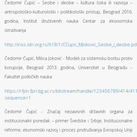
Čedomir Čupić – Seobe i deobe – kultura šoka ili razvoja –
antropološko-kulturološki i politikološki pristup, Beograd 2016.
godina, Institut društvenih nauka Centar za ekonomska
istraživanja
http://iriss.idn.org.rs/618/1/CCupic_MJokovic_Seobe_i_deobe.pd
Čedomir Čupić, Milica Joković - Modeli za sistemsku borbu protiv
korupcije, Beograd 2013. godina, Univerzitet u Beogradu –
Fakultet političkih nauka
https://rfpn.fpn.bg.ac.rs/bitstream/handle/123456789/414/411
sequence=1
Čedomir Čupić - Značaj nezavisnih državnih organa za
institucionalni poredak – primer Švedske i Srbije, Institucionalne
reforme, ekonomski razvoj i proces pridruživanja Evropskoj Uniji