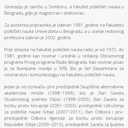
Gimnaziju je završio u Somboru, a Fakultet političkih nauka u
Beogradu, gdje je magistrirao i doktorirao.
Za asistenta-pripravnika je izabran 1981. godine na Fakultetu
političkih nauka Univerziteta u Beogradu, a u zvanje redovnog
profesora izabran je 2002. godine.
Prije dolaska na Fakultet političkih nauka radio je od 1972. do
1981. godine kao novinar i urednik u redakciji Obrazovnog
programa Prvog programa Radio Beograda. Kao novinar pisao
je za štampane medije u SFRJ. Bio je šef Departmana za
novinarstvo i komunikologiju na Fakultetu političkih nauka.
Jedan je od osnivača i prvi predsjednik Skupštine alternativne
akademske mreže (1998−1999), bio je član Saveta
Studentskog pokreta Otpor (1998−2000), član Saveta za
borbu protiv korupcije (2001−2003), predsjednik Udruženja
za političke nauke Srbije (2007−2011), član Odbora i prvi
predsjednik Odbora Agencije za borbu protiv korupcije
Republike Srbije (2009−2013), predsjednik Saveta za ljudska