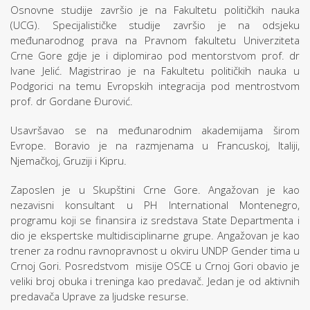
Osnovne studije završio je na Fakultetu političkih nauka
(UCG). Specijalističke studije završio je na odsjeku
međunarodnog prava na Pravnom fakultetu Univerziteta
Crne Gore gdje je i diplomirao pod mentorstvom prof. dr
Ivane Jelić. Magistrirao je na Fakultetu političkih nauka u
Podgorici na temu Evropskih integracija pod mentrostvom
prof. dr Gordane Đurović.
Usavršavao se na međunarodnim akademijama širom
Evrope. Boravio je na razmjenama u Francuskoj, Italiji,
Njemačkoj, Gruziji i Kipru.
Zaposlen je u Skupštini Crne Gore. Angažovan je kao
nezavisni konsultant u PH International Montenegro,
programu koji se finansira iz sredstava State Departmenta i
dio je ekspertske multidisciplinarne grupe. Angažovan je kao
trener za rodnu ravnopravnost u okviru UNDP Gender tima u
Crnoj Gori. Posredstvom misije OSCE u Crnoj Gori obavio je
veliki broj obuka i treninga kao predavač. Jedan je od aktivnih
predavača Uprave za ljudske resurse.