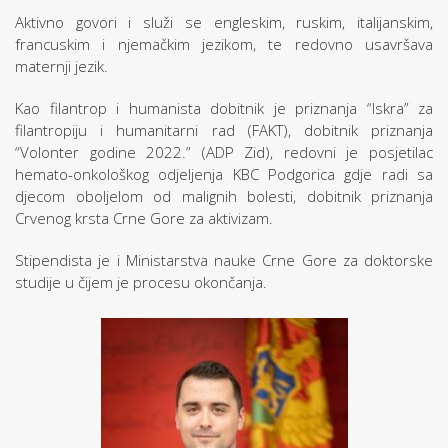
Aktivno govori i služi se engleskim, ruskim, italijanskim,
francuskim i njemačkim jezikom, te redovno usavršava
maternji jezik.
Kao filantrop i humanista dobitnik je priznanja “Iskra” za
filantropiju i humanitarni rad (FAKT), dobitnik priznanja
“Volonter godine 2022.” (ADP Zid), redovni je posjetilac
hemato-onkološkog odjeljenja KBC Podgorica gdje radi sa
djecom oboljelom od malignih bolesti, dobitnik priznanja
Crvenog krsta Crne Gore za aktivizam.
Stipendista je i Ministarstva nauke Crne Gore za doktorske
studije u čijem je procesu okončanja.