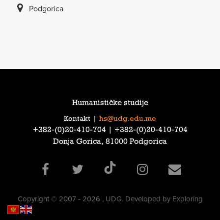
Podgorica
Humanističke studije
Kontakt
|
hs@udg.edu.me
‎+382-(0)20-410-704‎ | ‎+382-(0)20-410-704‎
Donja Gorica, 81000 Podgorica
Copyright © 2007 - 2026 , UDG. Developed by Exploring