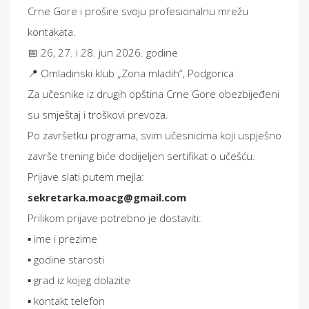
Crne Gore i prošire svoju profesionalnu mrežu
kontakata.
📅 26, 27. i 28. jun 2026. godine
📍 Omladinski klub „Zona mladih“, Podgorica
Za učesnike iz drugih opština Crne Gore obezbijeđeni
su smještaj i troškovi prevoza.
Po završetku programa, svim učesnicima koji uspješno
završe trening biće dodijeljen sertifikat o učešću.
Prijave slati putem mejla:
sekretarka.moacg@gmail.com
Prilikom prijave potrebno je dostaviti:
▪️ ime i prezime
▪️ godine starosti
▪️ grad iz kojeg dolazite
▪️ kontakt telefon