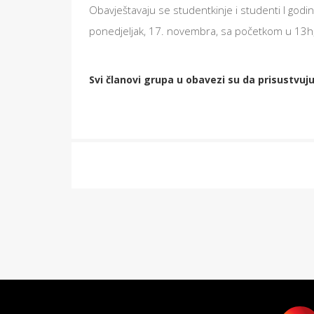
Obavještavaju se studentkinje i studenti I godi
ponedjeljak, 17. novembra, sa početkom u 13h,
Svi članovi grupa u obavezi su da prisustvuj