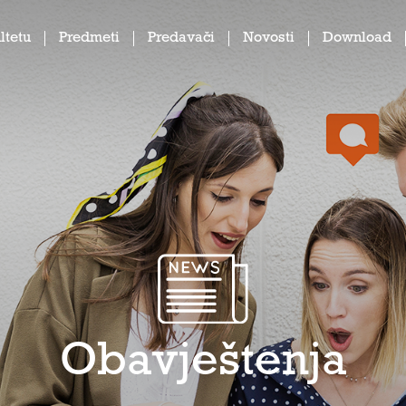
ltetu
Predmeti
Predavači
Novosti
Download
Obavještenja