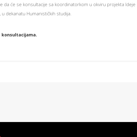
ne da će se konsultacije sa koordinatorkom u okviru projekta Idej
 u dekanatu Humanističkih studija.
u konsultacijama.